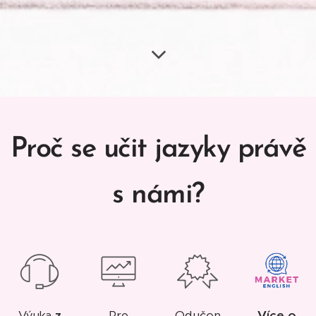
Proč se učit jazyky právě
s námi?
Odučen
Více o
Výuka
z
Pro