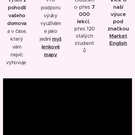
o přes
7
naší
pohodlí
podporu
000
výuce
vašeho
výuky
lekcí
,
pod
domova
využívám
přes 120
značkou
a v čase,
e jako
stálých
Market
který
jediní
myš
student
English
vám
lenkové
ů
nejvíc
mapy
vyhovuje